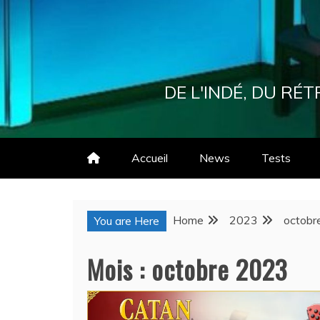
Skip
to
content
DE L'INDÉ, DU R
Accueil
News
Tests
Home
2023
octobr
You are Here
Mois :
octobre 2023