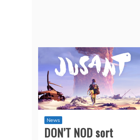
News
DON’T NOD sort