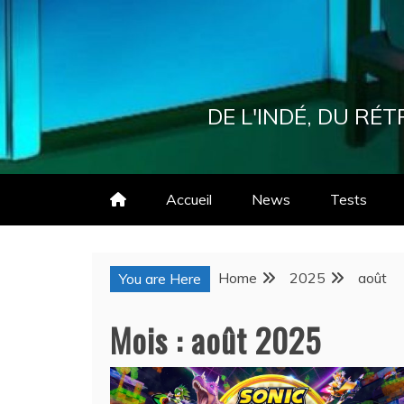
Skip
to
content
DE L'INDÉ, DU R
Accueil
News
Tests
Home
2025
août
You are Here
Mois :
août 2025