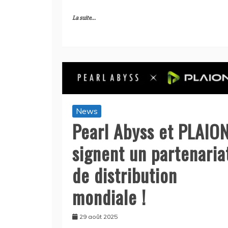
La suite...
News
Pearl Abyss et PLAIO
signent un partenaria
de distribution
mondiale !
29 août 2025