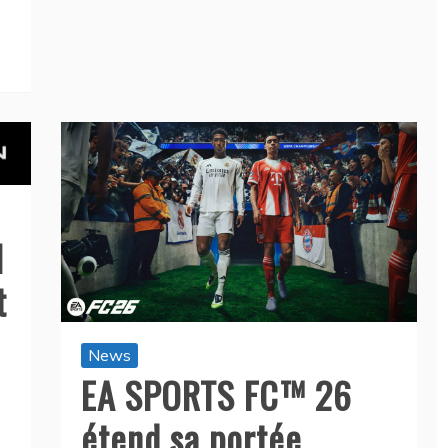
N
t
News
EA SPORTS FC™ 26
étend sa portée