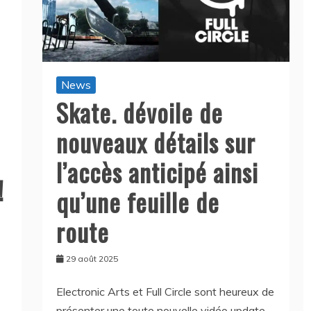
News
Skate. dévoile de
nouveaux détails sur
l’accès anticipé ainsi
!
qu’une feuille de
route
29 août 2025
Electronic Arts et Full Circle sont heureux de
présenter une toute nouvelle vidéo update