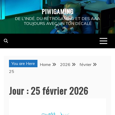
Skip
PIWIGAMING
to
content
DE L'INDÉ, DU RÉTROGAMING ET DES AAA
TOUJOURS AVEC UN TON DÉCALÉ
You are Here
Home
2026
février
25
Jour :
25 février 2026