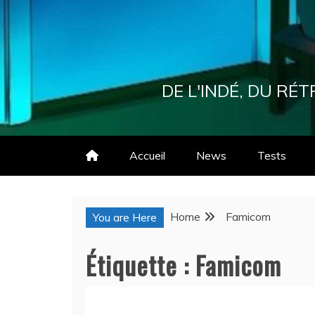
Skip
to
content
DE L'INDÉ, DU R
Accueil
News
Tests
Home
Famicom
You are Here
Étiquette :
Famicom