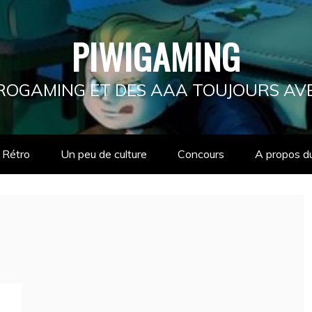
PIWIGAMING
ÉTROGAMING ET DES AAA TOUJOURS AV
Rétro
Un peu de culture
Concours
A propos d