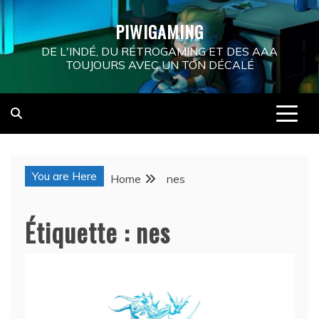
Skip
PIWIGAMING
to
content
DE L'INDÉ, DU RÉTROGAMING ET DES AAA
TOUJOURS AVEC UN TON DÉCALÉ
You are Here
Home
nes
Étiquette :
nes