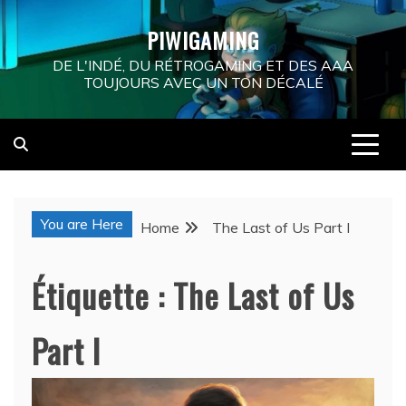
Skip
PIWIGAMING
to
content
DE L'INDÉ, DU RÉTROGAMING ET DES AAA
TOUJOURS AVEC UN TON DÉCALÉ
You are Here
Home
The Last of Us Part I
Étiquette :
The Last of Us
Part I