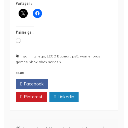
Partager :
J’aime ça :
Chargement…
gaming
,
lego
,
LEGO Batman
,
ps5
,
warner bros
games
,
xbox
,
xbox series x
SHARE
Facebook
Twitter
Pinterest
Linkedin
Navigation