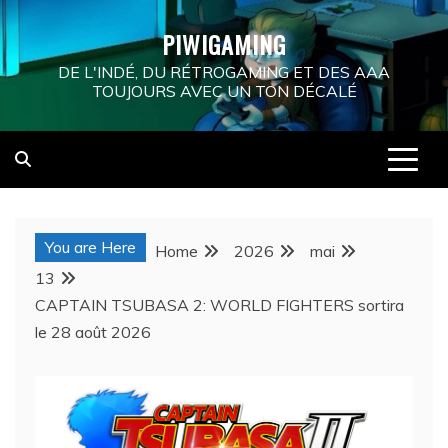
Skip
PIWIGAMING
to
content
DE L'INDÉ, DU RÉTROGAMING ET DES AAA
TOUJOURS AVEC UN TON DÉCALÉ
You are Here
Home
2026
mai
13
CAPTAIN TSUBASA 2: WORLD FIGHTERS sortira
le 28 août 2026