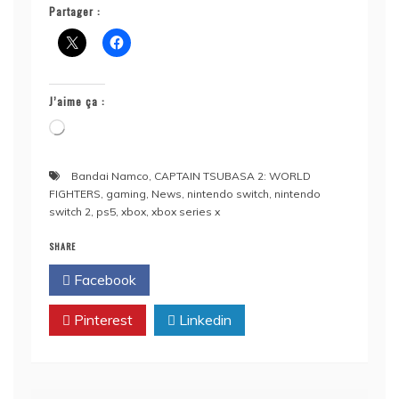
Partager :
J’aime ça :
Chargement…
Bandai Namco
,
CAPTAIN TSUBASA 2: WORLD
FIGHTERS
,
gaming
,
News
,
nintendo switch
,
nintendo
switch 2
,
ps5
,
xbox
,
xbox series x
SHARE
Facebook
Twitter
Pinterest
Linkedin