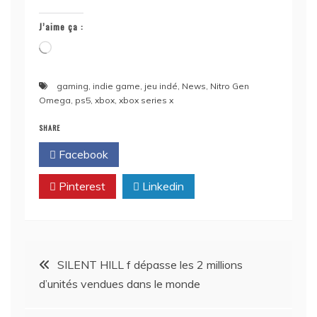
J’aime ça :
Chargement…
gaming
,
indie game
,
jeu indé
,
News
,
Nitro Gen
Omega
,
ps5
,
xbox
,
xbox series x
SHARE
Facebook
Twitter
Pinterest
Linkedin
Navigation
SILENT HILL f dépasse les 2 millions
d’unités vendues dans le monde
de