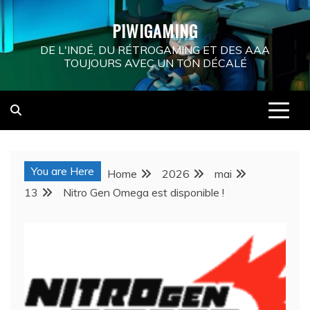
Skip
PIWIGAMING
to
content
DE L'INDÉ, DU RÉTROGAMING ET DES AAA
TOUJOURS AVEC UN TON DÉCALÉ
You are Here
Home
2026
mai
13
Nitro Gen Omega est disponible !