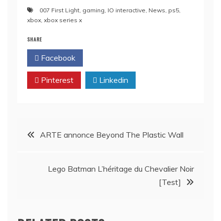
007 First Light
,
gaming
,
IO interactive
,
News
,
ps5
,
xbox
,
xbox series x
SHARE
Facebook
Twitter
Pinterest
Linkedin
Navigation
ARTE annonce Beyond The Plastic Wall
de
Lego Batman L’héritage du Chevalier Noir
l’article
[Test]