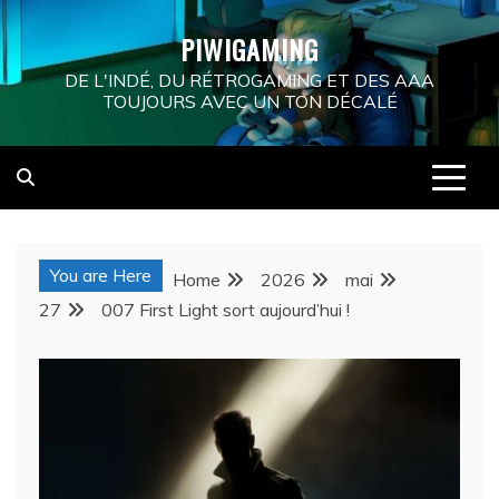
Skip
PIWIGAMING
to
content
DE L'INDÉ, DU RÉTROGAMING ET DES AAA
TOUJOURS AVEC UN TON DÉCALÉ
You are Here
Home
2026
mai
27
007 First Light sort aujourd’hui !