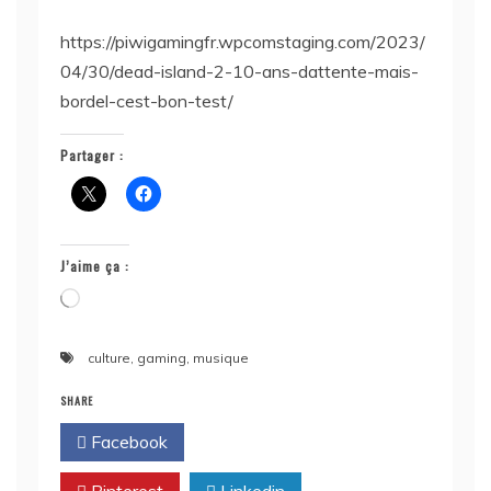
https://piwigamingfr.wpcomstaging.com/2023/
04/30/dead-island-2-10-ans-dattente-mais-
bordel-cest-bon-test/
Partager :
J’aime ça :
Chargement…
culture
,
gaming
,
musique
SHARE
Facebook
Twitter