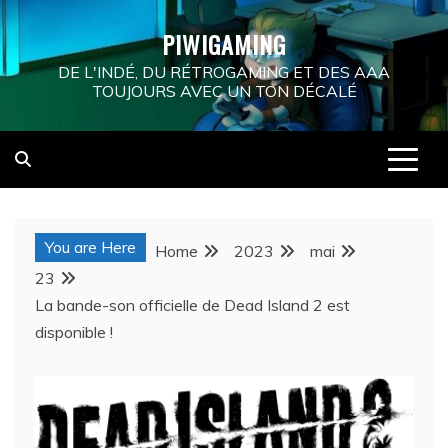
Skip
PIWIGAMING
to
content
DE L'INDÉ, DU RÉTROGAMING ET DES AAA
TOUJOURS AVEC UN TON DÉCALÉ
You are Here
Home
2023
mai
23
La bande-son officielle de Dead Island 2 est
disponible !