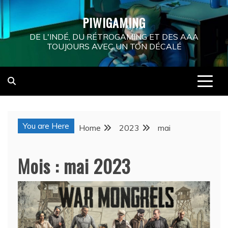
Skip
PIWIGAMING
to
content
DE L'INDÉ, DU RÉTROGAMING ET DES AAA
TOUJOURS AVEC UN TON DÉCALÉ
You are Here
Home
2023
mai
Mois :
mai 2023