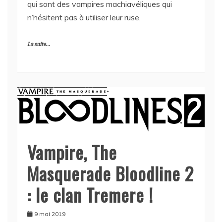
qui sont des vampires machiavéliques qui
n’hésitent pas à utiliser leur ruse,
La suite...
Vampire, The
Masquerade Bloodline 2
: le clan Tremere !
9 mai 2019