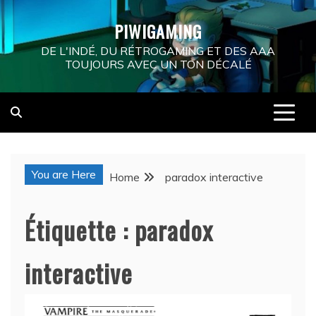
Skip
PIWIGAMING
to
content
DE L'INDÉ, DU RÉTROGAMING ET DES AAA
TOUJOURS AVEC UN TON DÉCALÉ
You are Here
Home
paradox interactive
Étiquette :
paradox
interactive