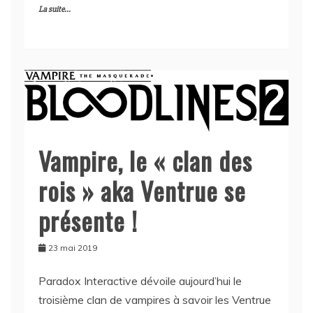
La suite...
Vampire, le « clan des
rois » aka Ventrue se
présente !
23 mai 2019
Paradox Interactive dévoile aujourd’hui le
troisième clan de vampires à savoir les Ventrue