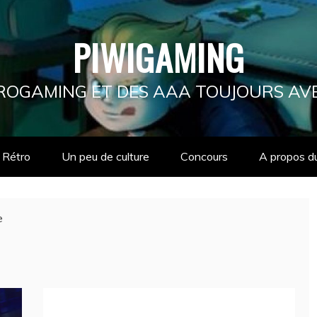
PIWIGAMING
ÉTROGAMING ET DES AAA TOUJOURS AV
Rétro
Un peu de culture
Concours
A propos d
e