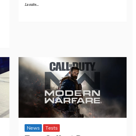
La suite...
News
Tests