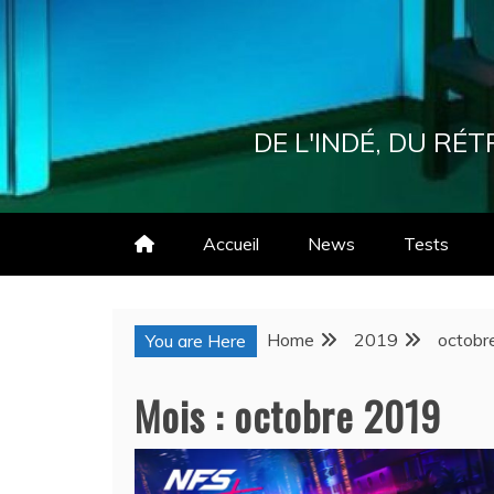
Skip
to
content
DE L'INDÉ, DU R
Accueil
News
Tests
Home
2019
octobr
You are Here
Mois :
octobre 2019