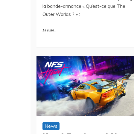
la bande-annonce « Qu’est-ce que The
Outer Worlds ? » :
La suite...
News