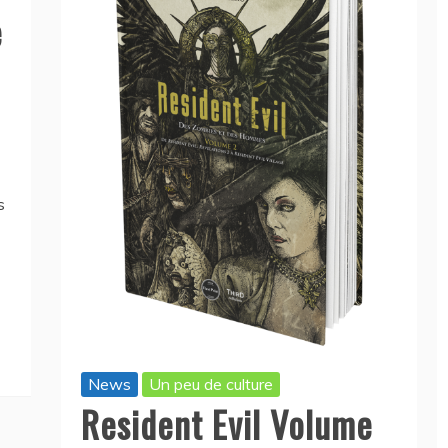
e
s
News
Un peu de culture
Resident Evil Volume