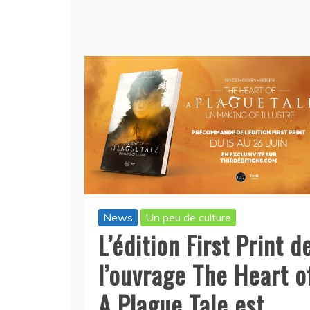
News
Un peu de culture
L’édition First Print d
l’ouvrage The Heart o
A Plague Tale est