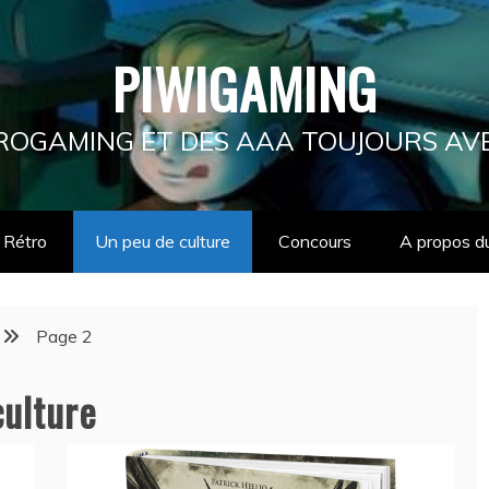
PIWIGAMING
ÉTROGAMING ET DES AAA TOUJOURS AV
Rétro
Un peu de culture
Concours
A propos d
Page 2
culture