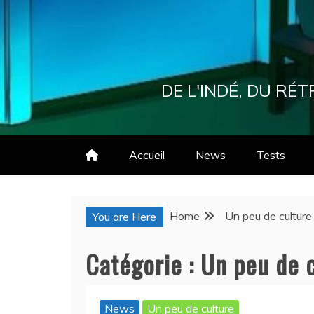
Skip
to
content
DE L'INDÉ, DU R
Accueil
News
Tests
Home
Un peu de culture
You are Here
Catégorie :
Un peu de 
News
Un peu de culture